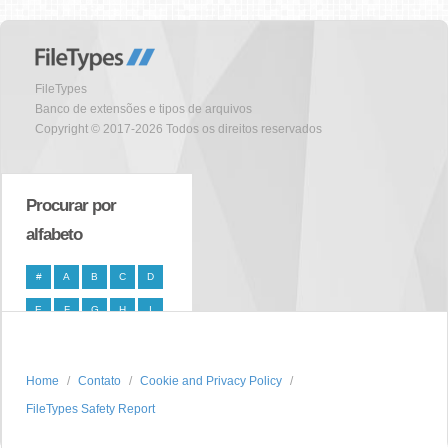
FileTypes
Banco de extensões e tipos de arquivos
Copyright © 2017-2026 Todos os direitos reservados
Procurar por
alfabeto
#
A
B
C
D
E
F
G
H
I
J
K
L
M
N
O
P
Q
R
S
Home
Contato
Cookie and Privacy Policy
FileTypes Safety Report
T
U
V
W
X
Y
Z