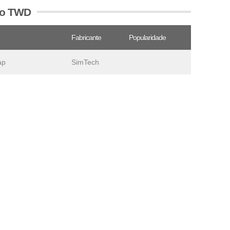
vo TWD
Fabricante
Popularidade
ap
SimTech