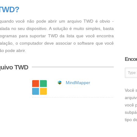
 TWD?
uando você não pode abrir um arquivo TWD é obvio -
ada no seu dispositivo. A solução é muito simples, basta
programas para suportar TWD da lista que você encontra
talação, o computador deve associar o software que você
o pode abrir.
Encon
quivo TWD
MindMapper
Você s
arqui
você p
subpá
tipo 