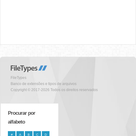
FileTypes
Banco de extensões e tipos de arquivos
Copyright © 2017-2026 Todos os direitos reservados
Procurar por
alfabeto
#
A
B
C
D