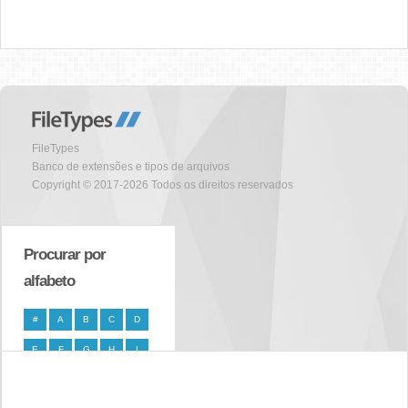
FileTypes
Banco de extensões e tipos de arquivos
Copyright © 2017-2026 Todos os direitos reservados
Procurar por
alfabeto
#
A
B
C
D
E
F
G
H
I
J
K
L
M
N