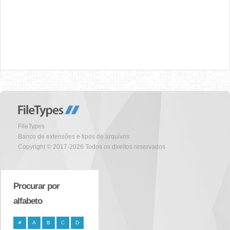
FileTypes
Banco de extensões e tipos de arquivos
Copyright © 2017-2026 Todos os direitos reservados
Procurar por
alfabeto
#
A
B
C
D