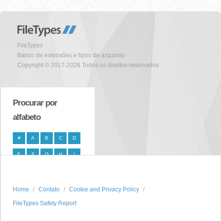
FileTypes
Banco de extensões e tipos de arquivos
Copyright © 2017-2026 Todos os direitos reservados
Procurar por
alfabeto
#
A
B
C
D
E
F
G
H
I
J
K
L
M
N
O
P
Q
R
S
Home
Contato
Cookie and Privacy Policy
FileTypes Safety Report
T
U
V
W
X
Y
Z