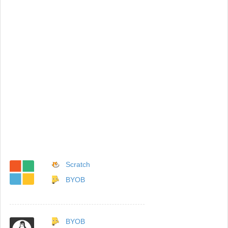
Scratch
BYOB
BYOB