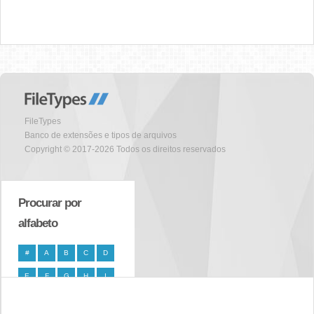
FileTypes
Banco de extensões e tipos de arquivos
Copyright © 2017-2026 Todos os direitos reservados
Procurar por
alfabeto
#
A
B
C
D
E
F
G
H
I
J
K
L
M
N