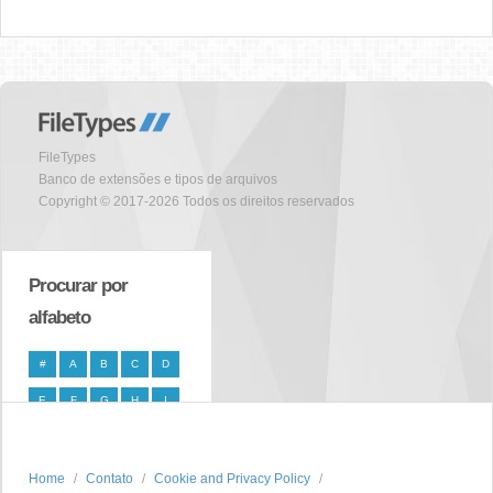
FileTypes
Banco de extensões e tipos de arquivos
Copyright © 2017-2026 Todos os direitos reservados
Procurar por
alfabeto
#
A
B
C
D
E
F
G
H
I
J
K
L
M
N
O
P
Q
R
S
Home
Contato
Cookie and Privacy Policy