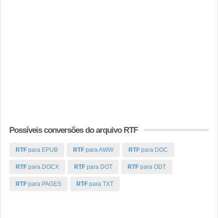
Possíveis conversões do arquivo RTF
RTF
para EPUB
RTF
para AWW
RTF
para DOC
RTF
para DOCX
RTF
para DOT
RTF
para ODT
RTF
para PAGES
RTF
para TXT