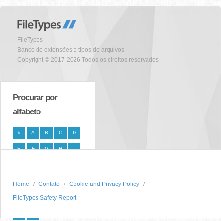
FileTypes
Banco de extensões e tipos de arquivos
Copyright © 2017-2026 Todos os direitos reservados
Procurar por
alfabeto
#
A
B
C
D
E
F
G
H
I
J
K
L
M
N
O
P
Q
R
S
Home
Contato
Cookie and Privacy Policy
FileTypes Safety Report
T
U
V
W
X
Y
Z