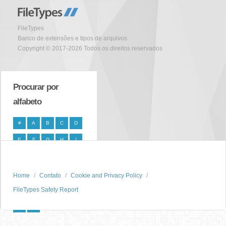
FileTypes
Banco de extensões e tipos de arquivos
Copyright © 2017-2026 Todos os direitos reservados
Procurar por
alfabeto
#
A
B
C
D
E
F
G
H
I
J
K
L
M
N
O
P
Q
R
S
Home
Contato
Cookie and Privacy Policy
FileTypes Safety Report
T
U
V
W
X
Y
Z