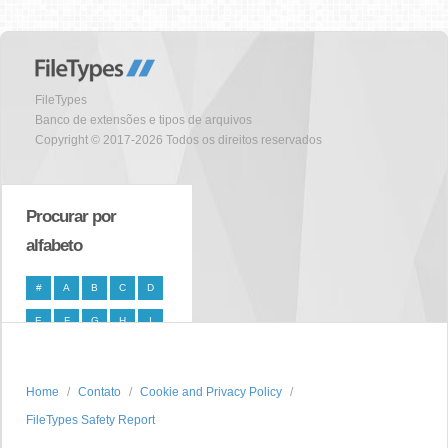
FileTypes
Banco de extensões e tipos de arquivos
Copyright © 2017-2026 Todos os direitos reservados
Procurar por
alfabeto
#
A
B
C
D
E
F
G
H
I
J
K
L
M
N
O
P
Q
R
S
Home
Contato
Cookie and Privacy Policy
FileTypes Safety Report
T
U
V
W
X