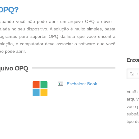
 OPQ?
uando você não pode abrir um arquivo OPQ é obvio -
ada no seu dispositivo. A solução é muito simples, basta
programas para suportar OPQ da lista que você encontra
talação, o computador deve associar o software que você
o pode abrir.
Encon
quivo OPQ
Eschalon: Book I
Você s
arqui
você p
subpá
tipo 