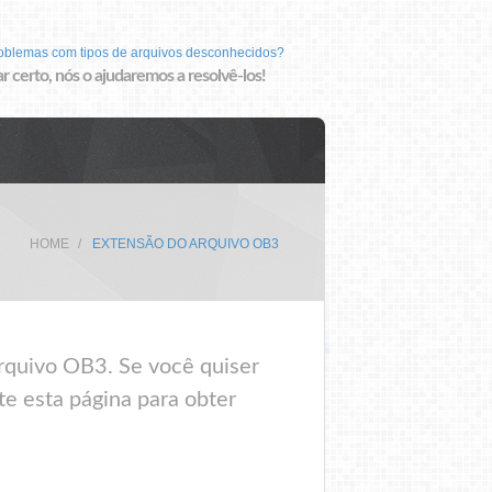
roblemas com tipos de arquivos desconhecidos?
r certo, nós o ajudaremos a resolvê-los!
HOME
EXTENSÃO DO ARQUIVO OB3
rquivo OB3. Se você quiser
te esta página para obter