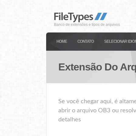
Banco de extensões e tipos de arquivos
HOME
CONTATO
SELECIONAR IDIO
Extensão Do Ar
Se você chegar aqui, é alta
abrir o arquivo OB3 ou resol
detalhes