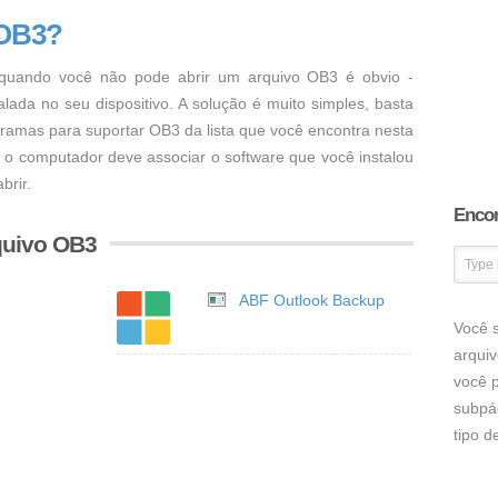
 OB3?
uando você não pode abrir um arquivo OB3 é obvio -
ada no seu dispositivo. A solução é muito simples, basta
ogramas para suportar OB3 da lista que você encontra nesta
, o computador deve associar o software que você instalou
brir.
Encon
quivo OB3
ABF Outlook Backup
Você s
arqui
você p
subpá
tipo 