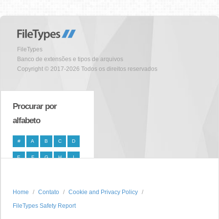
FileTypes
Banco de extensões e tipos de arquivos
Copyright © 2017-2026 Todos os direitos reservados
Procurar por
alfabeto
#
A
B
C
D
E
F
G
H
I
J
K
L
M
N
O
P
Q
R
S
Home
Contato
Cookie and Privacy Policy
FileTypes Safety Report
T
U
V
W
X