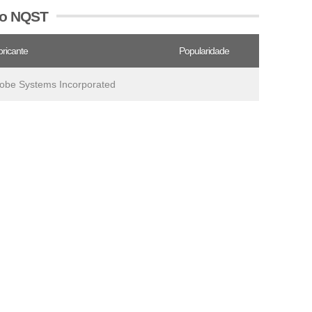
vo NQST
ricante
Popularidade
obe Systems Incorporated