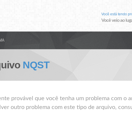
Você está tendo p
Você veio ao luga
MA
quivo
NQST
mente provável que você tenha um problema com o a
lver outro problema com este tipo de arquivo, consu