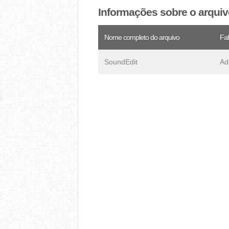
Informações sobre o arqui
Nome completo do arquivo
Fab
SoundEdit
Ad