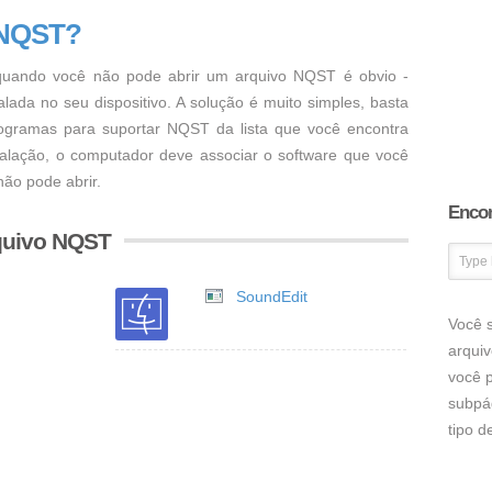
 NQST?
uando você não pode abrir um arquivo NQST é obvio -
ada no seu dispositivo. A solução é muito simples, basta
programas para suportar NQST da lista que você encontra
talação, o computador deve associar o software que você
ão pode abrir.
Encon
quivo NQST
SoundEdit
Você s
arqui
você p
subpá
tipo 