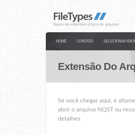
Banco de extensões e tipos de arquivos
HOME
CONTATO
SELECIONAR IDIO
Extensão Do Ar
Se você chegar aqui, é alta
abrir o arquivo NQST ou reso
detalhes