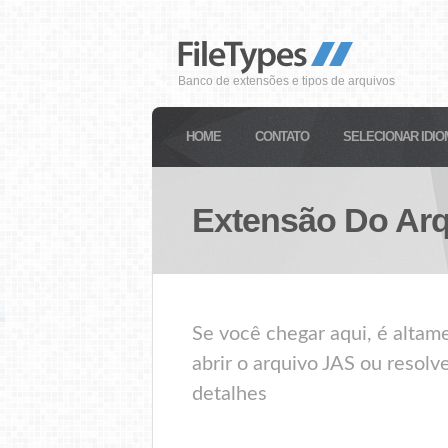
Banco de extensões e tipos de arquivos
HOME
CONTATO
SELECIONAR IDIO
Extensão Do Ar
Se você chegar aqui, é altam
abrir o arquivo JAS ou resolv
detalhes