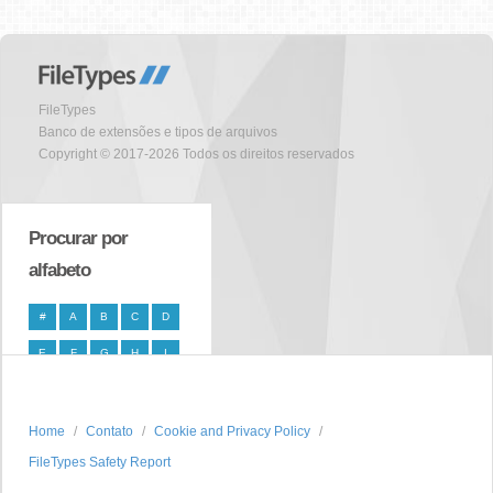
FileTypes
Banco de extensões e tipos de arquivos
Copyright © 2017-2026 Todos os direitos reservados
Procurar por
alfabeto
#
A
B
C
D
E
F
G
H
I
J
K
L
M
N
O
P
Q
R
S
Home
Contato
Cookie and Privacy Policy
FileTypes Safety Report
T
U
V
W
X