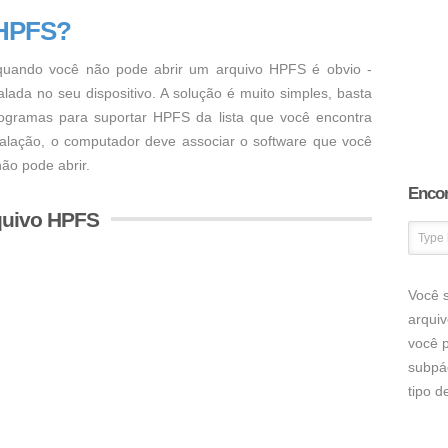
 HPFS?
uando você não pode abrir um arquivo HPFS é obvio -
ada no seu dispositivo. A solução é muito simples, basta
programas para suportar HPFS da lista que você encontra
talação, o computador deve associar o software que você
ão pode abrir.
Encon
quivo HPFS
Você s
arqui
você p
subpá
tipo 