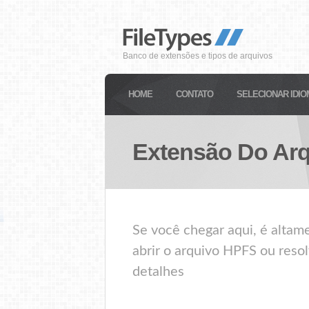
Banco de extensões e tipos de arquivos
HOME
CONTATO
SELECIONAR IDIO
Extensão Do Ar
Se você chegar aqui, é alta
abrir o arquivo HPFS ou reso
detalhes