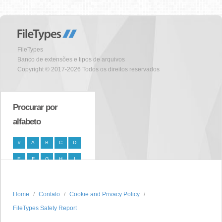
FileTypes
Banco de extensões e tipos de arquivos
Copyright © 2017-2026 Todos os direitos reservados
Procurar por
alfabeto
#
A
B
C
D
E
F
G
H
I
J
K
L
M
N
O
P
Q
R
S
Home
Contato
Cookie and Privacy Policy
FileTypes Safety Report
T
U
V
W
X