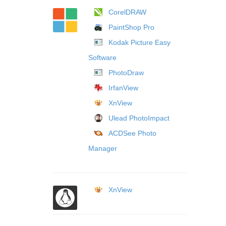
CorelDRAW
PaintShop Pro
Kodak Picture Easy
Software
PhotoDraw
IrfanView
XnView
Ulead PhotoImpact
ACDSee Photo
Manager
XnView