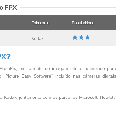
vo FPX
Fabricante
Popularidade
Kodak
PX?
lashPix, um formato de imagem bitmap otimizado para
ivo "Picture Easy Software" incluído nas câmeras digitais
la Kodak, juntamente com os parceiros Microsoft, Hewlett-