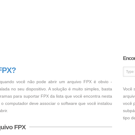
Encon
 FPX?
uando você não pode abrir um arquivo FPX é obvio -
ada no seu dispositivo. A solução é muito simples, basta
Você s
ogramas para suportar FPX da lista que você encontra nesta
arqui
, o computador deve associar o software que você instalou
você p
brir.
subpá
tipo 
quivo FPX