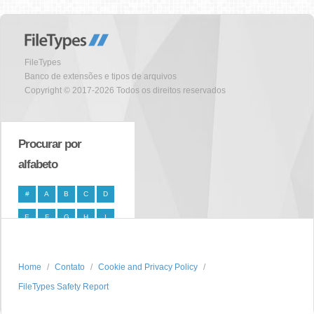
FileTypes
Banco de extensões e tipos de arquivos
Copyright © 2017-2026 Todos os direitos reservados
Procurar por
alfabeto
#
A
B
C
D
E
F
G
H
I
J
K
L
M
N
O
P
Q
R
S
Home
Contato
Cookie and Privacy Policy
FileTypes Safety Report
T
U
V
W
X
Y
Z