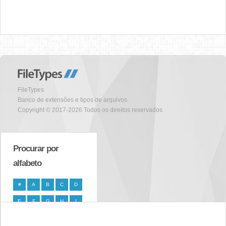
FileTypes
Banco de extensões e tipos de arquivos
Copyright © 2017-2026 Todos os direitos reservados
Procurar por
alfabeto
#
A
B
C
D
E
F
G
H
I
J
K
L
M
N