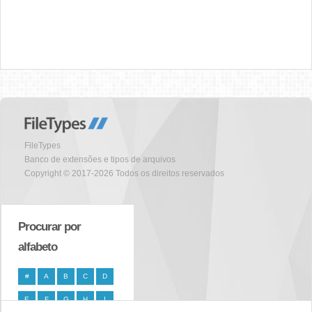
FileTypes
Banco de extensões e tipos de arquivos
Copyright © 2017-2026 Todos os direitos reservados
Procurar por
alfabeto
#
A
B
C
D
E
F
G
H
I