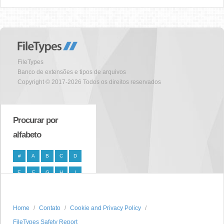
FileTypes
Banco de extensões e tipos de arquivos
Copyright © 2017-2026 Todos os direitos reservados
Procurar por
alfabeto
#
A
B
C
D
E
F
G
H
I
J
K
L
M
N
O
P
Q
R
S
Home
Contato
Cookie and Privacy Policy
FileTypes Safety Report
T
U
V
W
X