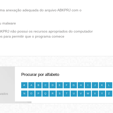
 uma anexação adequada do arquivo ABKPRJ com o
ou malware
 ABKPRJ não possui os recursos apropriados do computador
dos para permitir que o programa comece
Procurar por alfabeto
#
A
B
C
D
E
F
G
H
I
J
K
L
rvados
N
O
P
Q
R
S
T
U
V
W
X
Y
Z