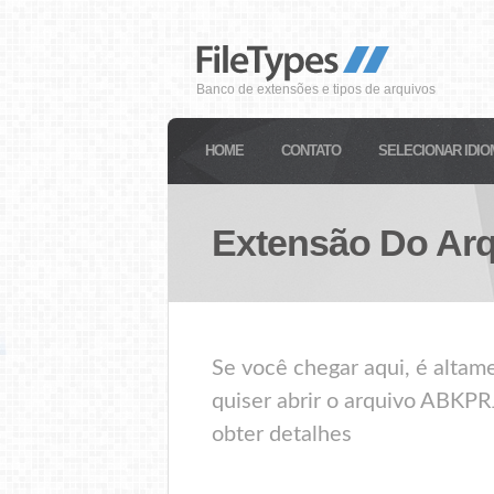
Banco de extensões e tipos de arquivos
HOME
CONTATO
SELECIONAR IDIO
Extensão Do Ar
Se você chegar aqui, é alta
quiser abrir o arquivo ABKPR
obter detalhes