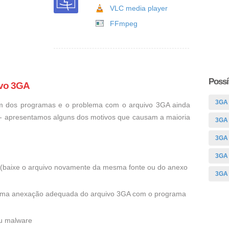
VLC media player
FFmpeg
Possí
ivo 3GA
3GA
um dos programas e o problema com o arquivo 3GA ainda
o - apresentamos alguns dos motivos que causam a maioria
3GA
3GA
3GA
ra (baixe o arquivo novamente da mesma fonte ou do anexo
3GA
 uma anexação adequada do arquivo 3GA com o programa
ou malware