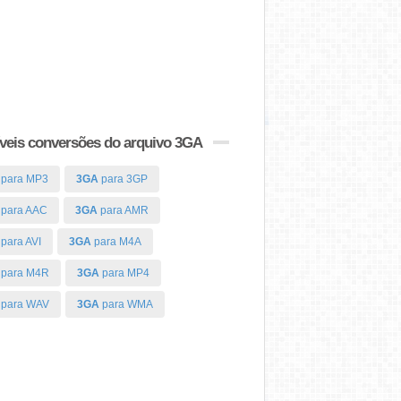
veis conversões do arquivo 3GA
para MP3
3GA
para 3GP
para AAC
3GA
para AMR
para AVI
3GA
para M4A
para M4R
3GA
para MP4
para WAV
3GA
para WMA