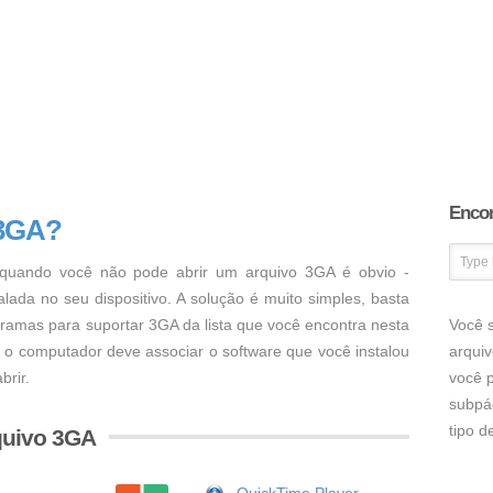
Encon
 3GA?
uando você não pode abrir um arquivo 3GA é obvio -
ada no seu dispositivo. A solução é muito simples, basta
ogramas para suportar 3GA da lista que você encontra nesta
Você s
, o computador deve associar o software que você instalou
arqui
brir.
você p
subpá
tipo 
quivo 3GA