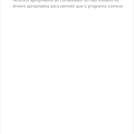
recursos apropriados do computador ou não instalou os
drivers apropriados para permitir que o programa comece