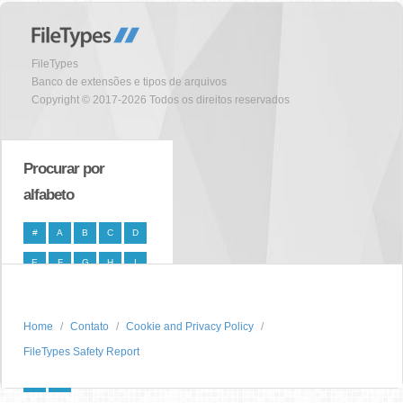
FileTypes
Banco de extensões e tipos de arquivos
Copyright © 2017-2026 Todos os direitos reservados
Procurar por
alfabeto
#
A
B
C
D
E
F
G
H
I
J
K
L
M
N
O
P
Q
R
S
Home
Contato
Cookie and Privacy Policy
FileTypes Safety Report
T
U
V
W
X
Y
Z