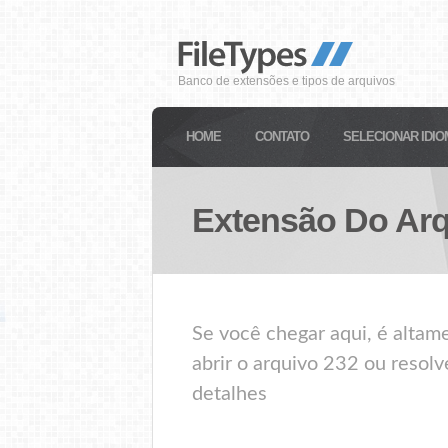
Banco de extensões e tipos de arquivos
HOME
CONTATO
SELECIONAR IDIO
Extensão Do Ar
Se você chegar aqui, é alta
abrir o arquivo 232 ou resolv
detalhes