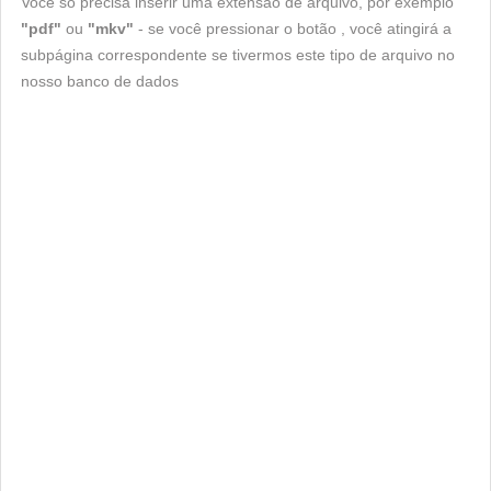
Você só precisa inserir uma extensão de arquivo, por exemplo
"pdf"
ou
"mkv"
- se você pressionar o botão , você atingirá a
subpágina correspondente se tivermos este tipo de arquivo no
nosso banco de dados