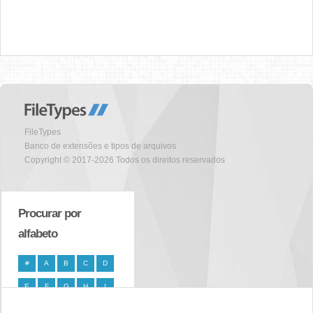
FileTypes
Banco de extensões e tipos de arquivos
Copyright © 2017-2026 Todos os direitos reservados
Procurar por
alfabeto
#
A
B
C
D
E
F
G
H
I
J
K
L
M
N