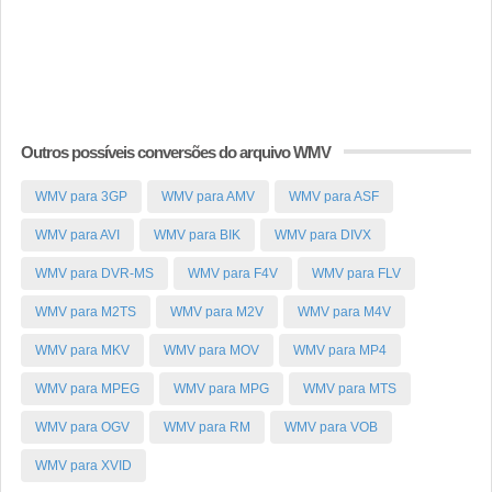
Outros possíveis conversões do arquivo WMV
WMV para 3GP
WMV para AMV
WMV para ASF
WMV para AVI
WMV para BIK
WMV para DIVX
WMV para DVR-MS
WMV para F4V
WMV para FLV
WMV para M2TS
WMV para M2V
WMV para M4V
WMV para MKV
WMV para MOV
WMV para MP4
WMV para MPEG
WMV para MPG
WMV para MTS
WMV para OGV
WMV para RM
WMV para VOB
WMV para XVID