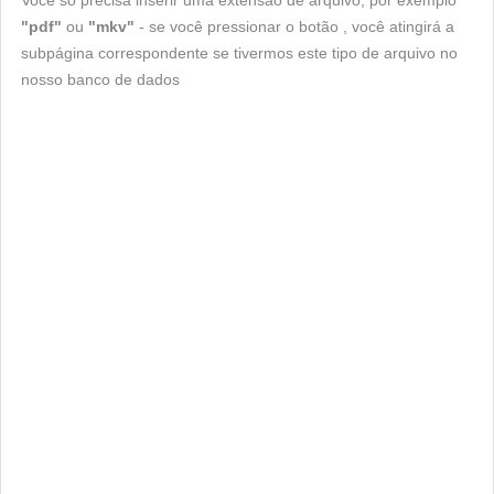
Você só precisa inserir uma extensão de arquivo, por exemplo
"pdf"
ou
"mkv"
- se você pressionar o botão , você atingirá a
subpágina correspondente se tivermos este tipo de arquivo no
nosso banco de dados