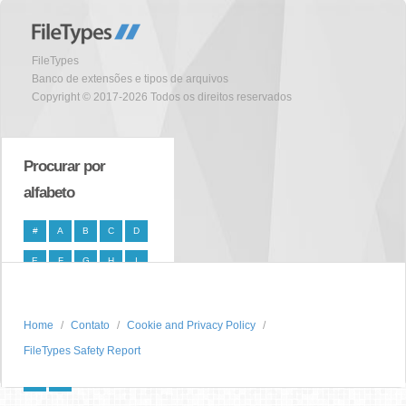
FileTypes
Banco de extensões e tipos de arquivos
Copyright © 2017-2026 Todos os direitos reservados
Procurar por
alfabeto
#
A
B
C
D
E
F
G
H
I
J
K
L
M
N
O
P
Q
R
S
Home
Contato
Cookie and Privacy Policy
FileTypes Safety Report
T
U
V
W
X
Y
Z