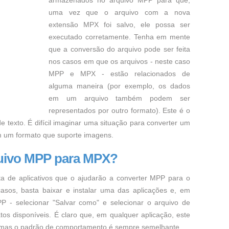
armazenados no arquivo MPP para que,
uma vez que o arquivo com a nova
extensão MPX foi salvo, ele possa ser
executado corretamente. Tenha em mente
que a conversão do arquivo pode ser feita
nos casos em que os arquivos - neste caso
MPP e MPX - estão relacionados de
alguma maneira (por exemplo, os dados
em um arquivo também podem ser
representados por outro formato). Este é o
e texto. É difícil imaginar uma situação para converter um
m um formato que suporte imagens.
uivo MPP para MPX?
ta de aplicativos que o ajudarão a converter MPP para o
asos, basta baixar e instalar uma das aplicações e, em
P - selecionar "Salvar como" e selecionar o arquivo de
os disponíveis. É claro que, em qualquer aplicação, este
, mas o padrão de comportamento é sempre semelhante.