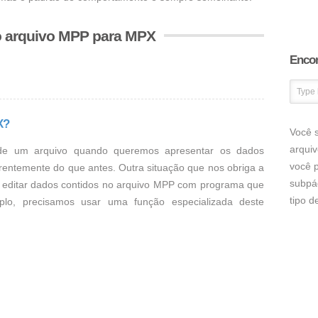
o arquivo MPP para MPX
Encon
X?
Você s
arqui
de um arquivo quando queremos apresentar os dados
você p
rentemente do que antes. Outra situação que nos obriga a
subpá
 editar dados contidos no arquivo MPP com programa que
tipo 
lo, precisamos usar uma função especializada deste