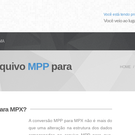
Você está tendo p
Você veio ao luga
MA
rquivo
MPP
para
HOME
para MPX?
A conversão MPP para MPX não é mais do
que uma alteração na estrutura dos dados