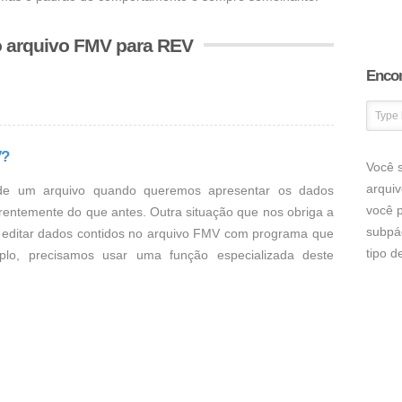
o arquivo FMV para REV
Encon
V?
Você s
arqui
de um arquivo quando queremos apresentar os dados
você p
rentemente do que antes. Outra situação que nos obriga a
subpá
 editar dados contidos no arquivo FMV com programa que
tipo 
lo, precisamos usar uma função especializada deste