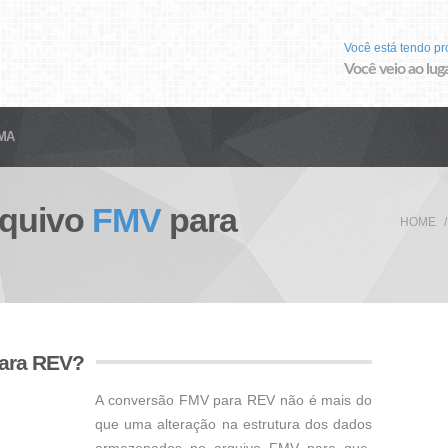
Você está tendo p
Você veio ao luga
MA
rquivo
FMV
para
HOME
para REV?
A conversão FMV para REV não é mais do
que uma alteração na estrutura dos dados