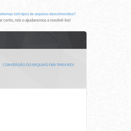
roblemas com tipos de arquivos desconhecidos?
r certo, nós o ajudaremos a resolvê-los!
CONVERSÃO DO ARQUIVO FMV PARA REV