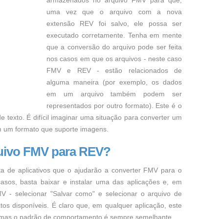
armazenados no arquivo FMV para que,
uma vez que o arquivo com a nova
extensão REV foi salvo, ele possa ser
executado corretamente. Tenha em mente
que a conversão do arquivo pode ser feita
nos casos em que os arquivos - neste caso
FMV e REV - estão relacionados de
alguma maneira (por exemplo, os dados
em um arquivo também podem ser
representados por outro formato). Este é o
e texto. É difícil imaginar uma situação para converter um
m um formato que suporte imagens.
uivo FMV para REV?
ta de aplicativos que o ajudarão a converter FMV para o
asos, basta baixar e instalar uma das aplicações e, em
V - selecionar "Salvar como" e selecionar o arquivo de
os disponíveis. É claro que, em qualquer aplicação, este
, mas o padrão de comportamento é sempre semelhante.