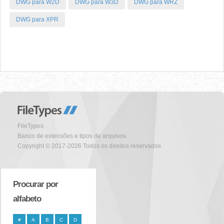
DWG para W2D
DWG para W3D
DWG para WRZ
DWG para XPR
FileTypes
Banco de extensões e tipos de arquivos
Copyright © 2017-2026 Todos os direitos reservados
Procurar por
alfabeto
#
A
B
C
D