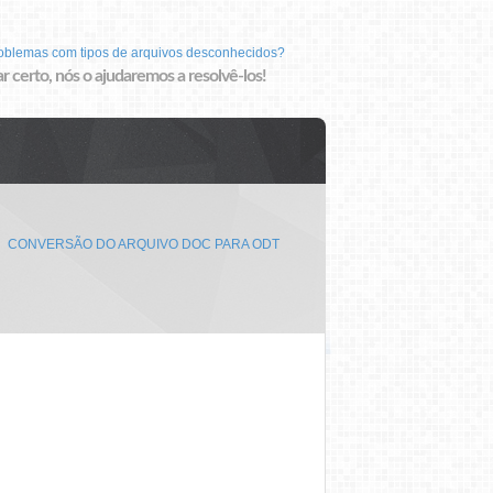
roblemas com tipos de arquivos desconhecidos?
r certo, nós o ajudaremos a resolvê-los!
CONVERSÃO DO ARQUIVO DOC PARA ODT