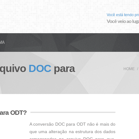
Você está tendo p
Você veio ao luga
MA
rquivo
DOC
para
HOME
para ODT?
A conversão DOC para ODT não é mais do
que uma alteração na estrutura dos dados