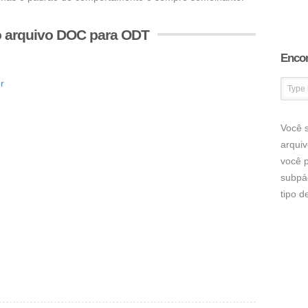
o arquivo DOC para ODT
Encon
r
Você s
arqui
você p
subpá
tipo 