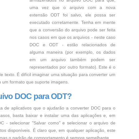
armazenados no arquivo DOC para que,
uma vez que o arquivo com a nova
extensão ODT foi salvo, ele possa ser
executado corretamente. Tenha em mente
que a conversão do arquivo pode ser feita
nos casos em que os arquivos - neste caso
DOC e ODT - estão relacionados de
alguma maneira (por exemplo, os dados
em um arquivo também podem ser
representados por outro formato). Este é o
e texto. É difícil imaginar uma situação para converter um
m um formato que suporte imagens.
quivo DOC para ODT?
ta de aplicativos que o ajudarão a converter DOC para o
asos, basta baixar e instalar uma das aplicações e, em
C - selecionar "Salvar como" e selecionar o arquivo de
os disponíveis. É claro que, em qualquer aplicação, este
, mas o padrão de comportamento é sempre semelhante.