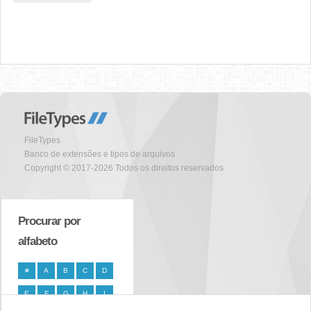
FileTypes
Banco de extensões e tipos de arquivos
Copyright © 2017-2026 Todos os direitos reservados
Procurar por
alfabeto
#
A
B
C
D
E
F
G
H
I