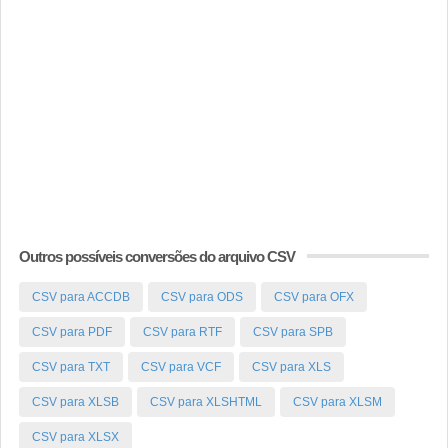
Outros possíveis conversões do arquivo CSV
CSV para ACCDB
CSV para ODS
CSV para OFX
CSV para PDF
CSV para RTF
CSV para SPB
CSV para TXT
CSV para VCF
CSV para XLS
CSV para XLSB
CSV para XLSHTML
CSV para XLSM
CSV para XLSX