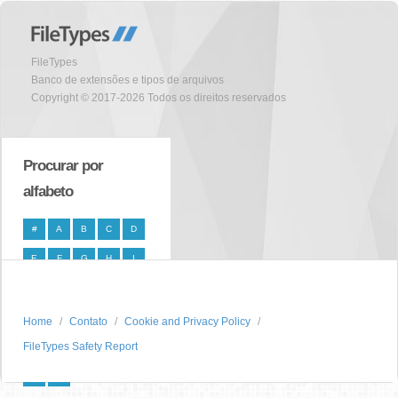
FileTypes
Banco de extensões e tipos de arquivos
Copyright © 2017-2026 Todos os direitos reservados
Procurar por
alfabeto
#
A
B
C
D
E
F
G
H
I
J
K
L
M
N
O
P
Q
R
S
Home
Contato
Cookie and Privacy Policy
FileTypes Safety Report
T
U
V
W
X
Y
Z