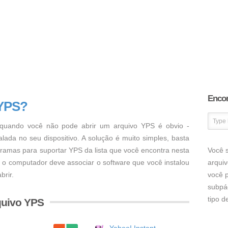
Encon
 YPS?
uando você não pode abrir um arquivo YPS é obvio -
ada no seu dispositivo. A solução é muito simples, basta
ogramas para suportar YPS da lista que você encontra nesta
Você s
, o computador deve associar o software que você instalou
arqui
brir.
você p
subpá
tipo 
quivo YPS