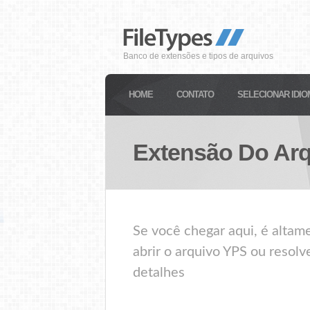
Banco de extensões e tipos de arquivos
HOME
CONTATO
SELECIONAR IDIO
Extensão Do Ar
Se você chegar aqui, é alta
abrir o arquivo YPS ou resolv
detalhes