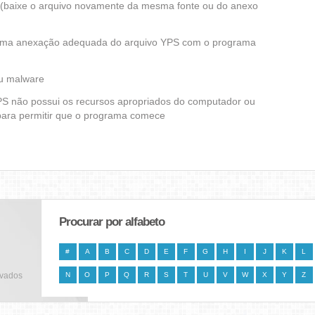
ra (baixe o arquivo novamente da mesma fonte ou do anexo
 uma anexação adequada do arquivo YPS com o programa
ou malware
YPS não possui os recursos apropriados do computador ou
 para permitir que o programa comece
Procurar por alfabeto
#
A
B
C
D
E
F
G
H
I
J
K
L
rvados
N
O
P
Q
R
S
T
U
V
W
X
Y
Z